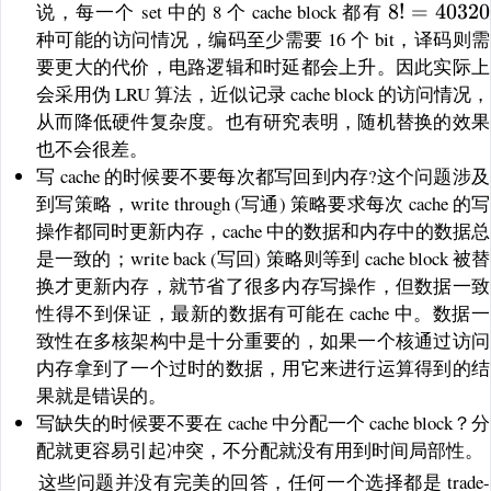
8! =
说，每一个 set 中的 8 个 cache block 都有
8
!
=
40320
40320
种可能的访问情况，编码至少需要 16 个 bit，译码则需
要更大的代价，电路逻辑和时延都会上升。因此实际上
会采用伪 LRU 算法，近似记录 cache block 的访问情况，
从而降低硬件复杂度。也有研究表明，随机替换的效果
也不会很差。
写 cache 的时候要不要每次都写回到内存?这个问题涉及
到写策略，write through (写通) 策略要求每次 cache 的写
操作都同时更新内存，cache 中的数据和内存中的数据总
是一致的；write back (写回) 策略则等到 cache block 被替
换才更新内存，就节省了很多内存写操作，但数据一致
性得不到保证，最新的数据有可能在 cache 中。数据一
致性在多核架构中是十分重要的，如果一个核通过访问
内存拿到了一个过时的数据，用它来进行运算得到的结
果就是错误的。
写缺失的时候要不要在 cache 中分配一个 cache block？分
配就更容易引起冲突，不分配就没有用到时间局部性。
这些问题并没有完美的回答，任何一个选择都是 trade-