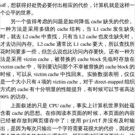
off，想获得好处势必要付出相应的代价，计算机就是这样一
个公平的世界。
另一个值得考虑的问题是如何降低 cache 缺失的代价。
一种方法是采用多级的 cache 结构，当 L1 cache 发生缺失
时，就去 L2 cache 中查找，只有当 L2 cache 也发生缺失时，
才去访问内存。L2 cache 通常比 L1 cache 要大，所以查找所
花时间要多一些，但怎么说也比访问内存要快。还有一种方
法是采用 victim cache，被替换的 cache block 先临时存放在
victim cache 中，等到要访问那个不幸被替换的 cache block 的
时候，可以从 victim cache 中找回来。实验数据表明，仅仅
是一个大小只有 4 项的 victim cache，对于 direct-mapped 组织
方式的 cache 有十分明显的性能提升，有时候可以节省高达
90% 的访存。
上面叙述的只是 CPU cache，事实上计算机世界到处蕴
含着 cache 的思想。在你阅读本页面的时候，本页面的内容
已经被存放到网页缓存中了；使用
并没有及时输
printf
出，是因为每次只输出一个字符需要花很大的代价，因此程