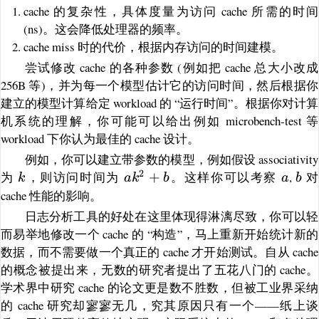
cache 的复杂性，具体度量为访问 cache 所需的时间
(ns)。这会降低处理器的频率。
cache miss 时的代价，根据内存访问的时间建模。
尝试修改 cache 的各种参数 (例如把 cache 总大小改成
256B 等)，并为每一个模型估计它的访问时间，然后根据你
建立的模型计算给定 workload 的 “运行时间”。根据你对计算
机系统的理解，你可能可以给出例如 microbench-test 等
workload 下你认为最佳的 cache 设计。
例如，你可以建立带参数的模型，例如假设 associativity
2
k
ak^2
a
b
为
，则访问时间为
+
。这样你可以考察
,
对
k
a
k
b
a
b
+ b
cache 性能的影响。
日志分析工具的好处在这里体现得淋漓尽致，你可以轻
而易举地修改一个 cache 的 “构造”，马上重新开始统计新的
数据，而不需要做一个真正的 cache 才开始测试。自从 cache
的概念被提出来，无数的研究者提出了五花八门的 cache。
学术界中研究 cache 的论文更是数不胜数，但被工业界采纳
的 cache 研究却寥寥无几，究其原因只有一个——纸上谈