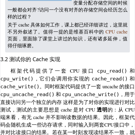
变量分配存储空间的时候
一般都会对齐?访问一个没有对齐的存储空间会经历怎么
样的过程？
关于 cache 具体如何工作，课上都已经详细讲过，这里就
不另外叙述了。值得一提的是维基百科中的
CPU cache
页面，里面除了课堂上讲过的知识，还有诸多延伸，值
得仔细琢磨。
3.2 测试你的 Cache 实现
框架代码提供了一套 CPU 接口
和
cpu_read()
，它们会调用你实现的
和
cpu_write()
cache_read()
。同时框架代码提供了一套 uncache 的接口
cache_write()
和
，用于
cpu_uncache_read()
cpu_uncache_write()
直接访问另一个独立的内存 这样是为了对你的实现进行对比
测试，测试的主要思想是 cache 是对 CPU
的：从 CPU
透明
端来看，有无 cache 并不影响读数据的结果。因此，框架代
码会随机生成一些访存请求，同时输入到两套CPU接口中，
并对比读接口的结果。若在某一时刻发现读结果不一致，就