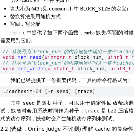
块大小为 64B (见
中
的定义)
common.h
BLOCK_SIZE
替换算法采用随机方式
写回，写分配
中提供了如下两个函数，cache 缺失/写回的时候
mem.c
需要用到它们:
// 从块号为`block_num`的内存地址中读出一整个cach
void
mem_read
(
uintptr_t
block_num
,
uint8_t
// 往块号为`block_num`的内存地址中写入一整个cache
void
mem_write
(
uintptr_t
block_num
,
uint8_t
我们已经提供了一份框架代码，工具的命令行格式为：
.
/
cachesim
-
64
[
-r seed
]
[
trace
]
其中
是随机种子，可以用于确定性回放帮助调
seed
试，缺省时会用系统时间作为种子；
是
压缩格
trace
bz2
式的访存序列，缺省时会产生随机访存序列来测试。
2.2 (选做，Online Judge 不评测) 理解 cache 的复杂性