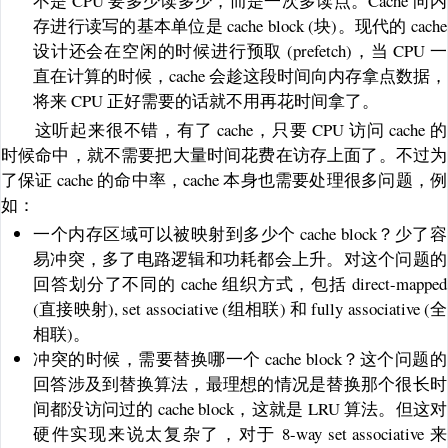
不是 CPU 要多少读多少，而是一次多读点。Cache 向内
存进行读写的基本单位是 cache block (块)。现代的 cache
设计还会在空闲的时候进行预取 (prefetch)，当 CPU 一
直在计算的时候，cache 会趁这段时间向内存拿点数据，
将来 CPU 正好需要的话就不用再花时间拿了。
这听起来很不错，有了 cache，只要 CPU 访问 cache 的
时候命中，就不需要把大量时间花费在访存上面了。不过为
了保证 cache 的命中率，cache 本身也需要处理很多问题，例
如：
一个内存区域可以被映射到多少个 cache block？少了容
易冲突，多了电路逻辑和功耗都会上升。对这个问题的
回答划分了不同的 cache 组织方式，包括 direct-mapped
(直接映射), set associative (组相联) 和 fully associative (全
相联)。
冲突的时候，需要替换哪一个 cache block？这个问题的
回答涉及到替换算法，最理想的情况是替换那个很长时
间都没访问过的 cache block，这就是 LRU 算法。但这对
硬件实现来说太复杂了，对于 8-way set associative 来