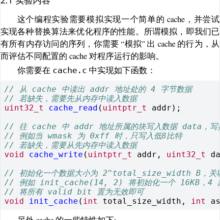
2.1 实验内容
这个编程实验需要模拟实现一个简单的 cache，并尝试
实现各种替换算法来优化程序的性能。所谓模拟，即我们已
有所有内存访问的序列，你需要 “模拟” 出 cache 的行为，从
而评估不同配置的 cache 对程序运行的影响。
你需要在
中实现如下函数：
cache.c
// 从 cache 中读出 addr 地址处的 4 字节数据
// 若缺失，需要先从内存中读入数据
uint32_t
cache_read
(
uintptr_t
addr
);
// 往 cache 中 addr 地址所属的块写入数据 data，写
// 例如当 wmask 为 0xff 时，只写入低8比特
// 若缺失，需要从先内存中读入数据
void
cache_write
(
uintptr_t
addr
,
uint32_t
d
// 初始化一个数据大小为 2^total_size_width B，关联度
// 例如 init_cache(14, 2) 将初始化一个 16KB，4
// 将所有 valid bit 置为无效即可
void
init_cache
(
int
total_size_width
,
int
a
另外 cache 的一些特性如下: