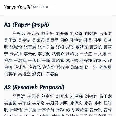
Yanyan's wiki
for
A1 (Paper Graph)
严思远 任天骐 刘宇轩 刘开来 刘泽森 刘锦程 吕玉龙
吴圣鑫 吴宇涵 吴家焱 吴晟昊 周晓 孙博文 孙昊 孙羽 庄泽
明 张城铨 张宇晨 张木子苗 张桓 彭飞 戴靖霖 曹云帆 曹蔚
宁 朱富康 李云帆 李宇航 武楠欣 汪靖悦 王子鉴 王文渊 王
梓璇 王瀚楠 王隽邦 王鹏 童昭旗 臧正贻 蒋梓栩 许嘉禾 许
希帆 许汤智 许逸飞 谢东烨 赖俊宇 郑涵文 陈一涵 陈智勇
马英硕 高培立 魏义轩 黄春皓
A2 (Research Proposal)
严思远 任天骐 刘宇轩 刘开来 刘泽森 刘锦程 吕玉龙
吴圣鑫 吴宇涵 吴家焱 吴晟昊 周晓 孙博文 孙昊 孙羽 庄泽
明 张城铨 张宇晨 张木子苗 张桓 彭飞 戴靖霖 曹云帆 曹蔚