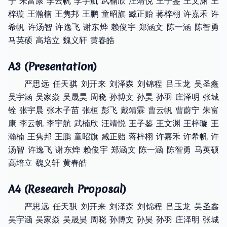
宁 朱富康 李云帆 李宇航 武楠欣 汪靖悦 王子鉴 王文渊 王
梓璇 王瀚楠 王隽邦 王鹏 童昭旗 臧正贻 蒋梓栩 许嘉禾 许
希帆 许汤智 许逸飞 谢东烨 赖俊宇 郑涵文 陈一涵 陈智勇
马英硕 高培立 魏义轩 黄春皓
A3 (Presentation)
严思远 任天骐 刘开来 刘泽森 刘锦程 吕玉龙 吴圣鑫
吴宇涵 吴家焱 吴晟昊 周晓 孙博文 孙昊 孙羽 庄泽明 张城
铨 张宇晨 张木子苗 张桓 彭飞 戴靖霖 曹云帆 曹蔚宁 朱富
康 李云帆 李宇航 武楠欣 汪靖悦 王子鉴 王文渊 王梓璇 王
瀚楠 王隽邦 王鹏 童昭旗 臧正贻 蒋梓栩 许嘉禾 许希帆 许
汤智 许逸飞 谢东烨 赖俊宇 郑涵文 陈一涵 陈智勇 马英硕
高培立 魏义轩 黄春皓
A4 (Research Proposal)
严思远 任天骐 刘开来 刘泽森 刘锦程 吕玉龙 吴圣鑫
吴宇涵 吴家焱 吴晟昊 周晓 孙博文 孙昊 孙羽 庄泽明 张城