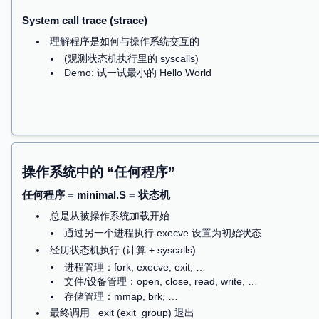
可执行文件是操作系统中的对象
系统里的程序和 minimal 一样，都是 ELF 可执行
可执行文件就是 “状态机初始状态的描述”
执行信息 (类型、入口地址……)
指令序列 (普通指令/系统调用)、数据……
毫无疑问，打开文件是 “乱码”
我的第一次二进制逆向 (~2000)
¥5 一张盗版游戏光盘的时代……
人畜无害的《大富翁 4》，却藏了一个神秘的文件
大家知道 “
Elf
”？(不是 a.out 的 Elf)