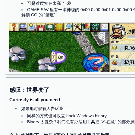
包管理 (apt, dpkg, …)、网络管理 (ip, ssh, curl)
gstreamer, …)
不能直接看到的：各种后台程序
“守护进程” daemon
万物归宗 systemd
systemd-network, systemd-logind, systemd-u
系统管理 cron, udiskd, unattended-upgrade (讨厌
各类服务 httpd, sshd, dbus, …
安全组件 auditd, firewalld, …