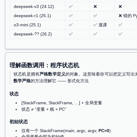
理解函数调用：终极考题
int
f
(
int
n
)
{
return
(
n
<=
1
)
?
1
:
f
(
n
-1
)
+
g
(
n
-2
int
g
(
int
n
)
{
return
(
n
<=
1
)
?
1
:
f
(
n
+
1
)
+
g
(
n
-1
模型
汉诺塔
f 和 g
GPT-3.5 (22.12)
✅
N/A
GPT-4 (23.3)
✅
❌
deepseek-v3 (24.12)
✅
❌
deepseek-r1 (25.1)
✅
✅
o3-mini (25.1)
✅
✅ 逃课
deepseek-?? (26.2)
✅
✅