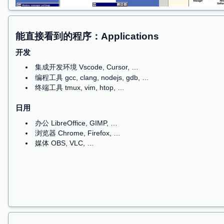
系统调用指令：请求操作系统系统服务
syscall (x86-64), ecall (risc-v), svc (aarch64)
对应用程序而言，这是一条区别于所有其他指令的 
只有它可以打破 “程序状态” (memory/register
将状态机 “完全交给” 操作系统
直观地理解 syscall：类比 “全身麻醉”
失去一切对自己的控制权
把权限主动交给另一组权限更高的人
对于计算机系统而言，就是一条向操作系统代
跳转目的地是操作系统 “写死” 的，程序无
服务完成后返回
操作系统可以做 “任何事”