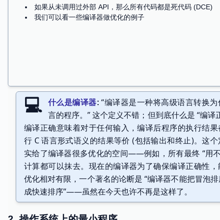
取指令、译码、执行……
SimpleC 到机器指令几乎可以 “原样翻译”
“编译器是一种将高级语言转换为
什么是编译器
言的程序。” 这个定义不错；但到底什么是 “编译
编译正确意味着对于任何输入，编译后程序的执行结果
行 C 语言形式语义的结果等价 (包括输出和终止)。这
实给了编译器很多优化的空间——例如，所有最终 “用不
计算都可以抹去。现在的编译器为了确保编译正确性，
优化相对有限，一个著名的论断是 “编译器不能把冒泡排
成快速排序”——虽然在今天也许不再是这样了。
什么是编译器？
2. 操作系统上的最小程序