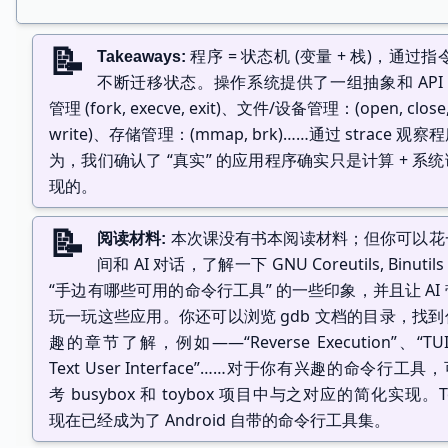
操作系统课会帮助大家建立正确的 “工具体系” 思维
打开程序的执行：Trace (追踪)
程序 = 状态机 (变量 + 栈)，通过指
Takeaways
不断迁移状态。操作系统提供了一组抽象和 API
In general, trace refers to the process of followi
管理 (fork, execve, exit)、文件/设备管理：(open, close,
beginning to the end. For example, the traceroute 
write)、存储管理：(mmap, brk)……通过 strace 观
of the network hops as your computer connects to a
为，我们确认了 “真实” 的应用程序确实只是计算 + 系
现的。
System call trace (strace)
理解程序是如何与操作系统交互的
本次课没有书本阅读材料；但你可以花
阅读材料
(观测状态机执行里的 syscalls)
间和 AI 对话，了解一下 GNU Coreutils, Binuti
Demo: 试一试最小的 Hello World
“手边有哪些可用的命令行工具” 的一些印象，并且让 AI
玩一玩这些应用。你还可以浏览 gdb 文档的目录，找
趣的章节了解，例如——“Reverse Execution”、“TUI
Text User Interface”……对于你有兴趣的命令行工具
考 busybox 和 toybox 项目中与之对应的简化实现。To
现在已经成为了 Android 自带的命令行工具集。
操作系统中的 “任何程序”