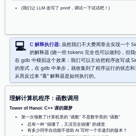
于是我们可以像 NEMU 一样 “单步解释执行” 
例子：
PicoC
: a very small C interpreter for
while
(
1
)
{
stmt
=
fetch_statement
();
decode_and_execute
(
stmt
);
虽然我们不大费周章去实现一个 Sim
}
C 解释执行器
的解释器 (烧一些 tokens 完全也可以做到)，但
(我们让 LLM 改写了 printf，调试一下试试吧！)
在 gdb 中模拟这个效果：我们可以主动把程序改写成 Sim
的形式，在 gdb 中单步，就收集到了程序运行的状态
从而反过来 “看” 解释器是如何执行的。