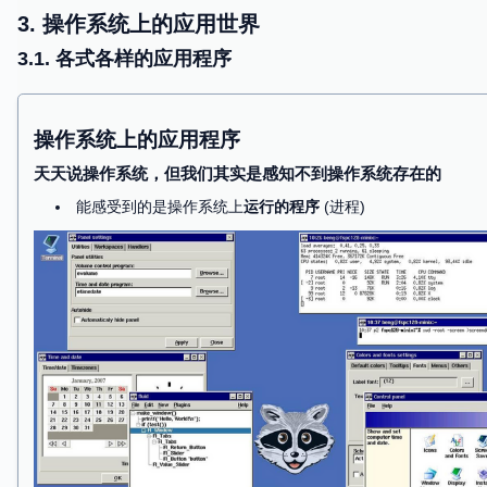
有软件后，切断计算机的电源的？
3. 操作系统上的应用世界
只能借助
操作系统
3.1. 各式各样的应用程序
movq
$SYS_exit
,
%rax
# exit(
movq
$1
,
%rdi
#   status=1
syscall
# );
把
系统调用
的参数放到寄存器中
执行 syscall，操作系统接管程序
操作系统可以任意改变程序状态 (甚至终止程序