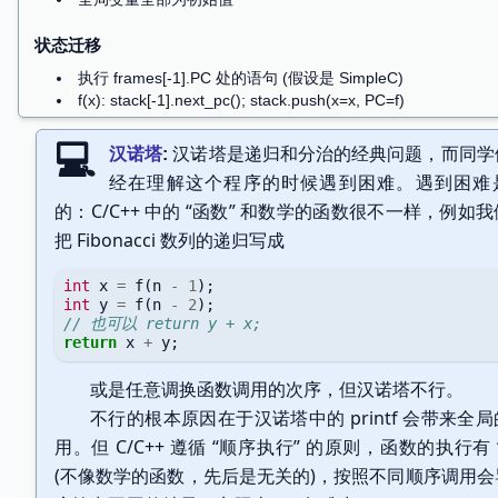
理解函数调用：程序状态机
汉诺塔是递归和分治的经典问题，而同学
汉诺塔
状态机是拥有
严格数学定义
的对象。这意味着你可以
经在理解这个程序的时候遇到困难。遇到困难
数学严格
的方法理解它 —— 形式化方法
的：C/C++ 中的 “函数” 和数学的函数很不一样，例如
把 Fibonacci 数列的递归写成
状态
int
x
=
f
(
n
-
1
);
[StackFrame, StackFrame, …] + 全局变量
int
y
=
f
(
n
-
2
);
状态 ≠ “变量 + 栈 + PC”
// 也可以 return y + x;
return
x
+
y
;
初始状态
或是任意调换函数调用的次序，但汉诺塔不行。
仅有一个 StackFrame(main, argc, argv,
PC=0
)
不行的根本原因在于汉诺塔中的 printf 会带来全
全局变量全部为初始值
用。但 C/C++ 遵循 “顺序执行” 的原则，函数的执行有 
(不像数学的函数，先后是无关的)，按照不同顺序调用会
状态迁移