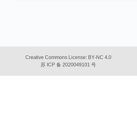
任何程序 = minimal.S = 状态机
总是从被操作系统加载开始
通过另一个进程执行 execve 设置为初始状态
经历状态机执行 (计算 + syscalls)
进程管理：fork, execve, exit, …
文件/设备管理：open, close, read, write, …
Creative Commons License: BY-NC 4.0
存储管理：mmap, brk, …
苏 ICP 备 2020049101 号
最终调用 _exit (exit_group) 退出
感到吃惊？
浏览器、游戏、杀毒软件、病毒呢？都是这些 API