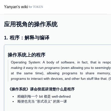
Yanyan's wiki
for
应用视角的操作系统
1. 程序：解释与编译
操作系统上的程序
Operating System: A body of software, in fact, tha
making it easy to run programs
(even allowing you t
at the same time), allowing programs to shar
programs to interact with devices, and other fun stuff
《操作系统》课会彻底讲清楚
什么是程序