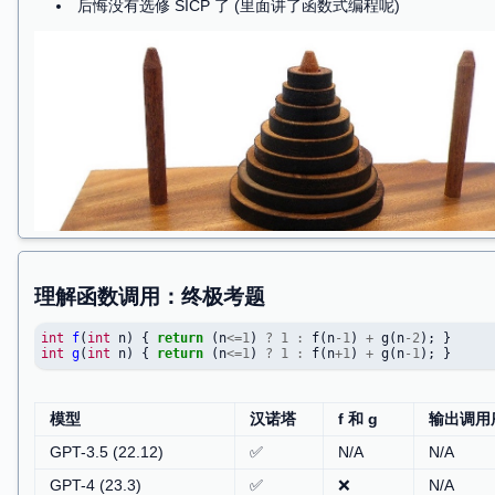
理解计算机程序：函数调用
Tower of Hanoi: C++ 课的噩梦
第一次领教了计算机里的 “函数” 不是数学里的 “函
总有一种 “搞懂了，又没完全搞懂” 的感觉
有多少同学自信能不借助 AI 写对一个非递归
后悔没有选修 SICP 了 (里面讲了函数式编程呢)