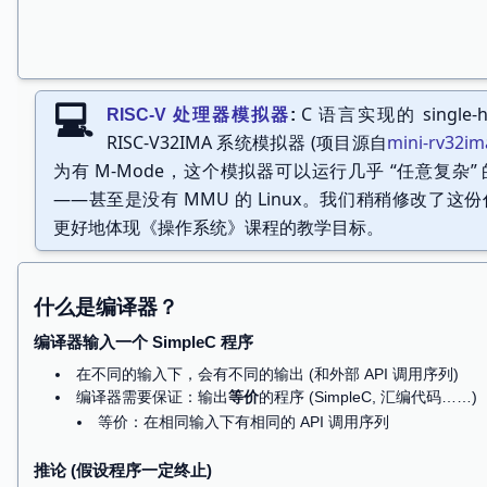
C 语言实现的 single-h
RISC-V 处理器模拟器
RISC-V32IMA 系统模拟器 (项目源自
mini-rv32im
为有 M-Mode，这个模拟器可以运行几乎 “任意复杂”
——甚至是没有 MMU 的 Linux。我们稍稍修改了这
更好地体现《操作系统》课程的教学目标。
什么是 “编译后” 的程序？
程序最终还是在
计算机
上执行的
struct
CPUState
{
uint32_t
regs
[
32
],
csrs
[
CSR_COUNT
];
uint8_t
*
mem
;
uint32_t
mem_offset
,
mem_size
;
};
无情的、执行指令的
状态机