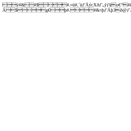
ý#&#$#.¤ü#,´üƒ'ÄýcXðƒ'„ýƒ§o€“#
Á$g€þ#.#&¤þƒ'Äþ3ð@ƒ